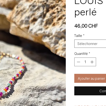
LOUIS 
perlé
Pri
46,00 CHF
Taille
*
Sélectionner
Quantité
*
Ajouter au panier
Com