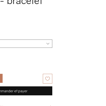
- bracelet
x
mander et payer