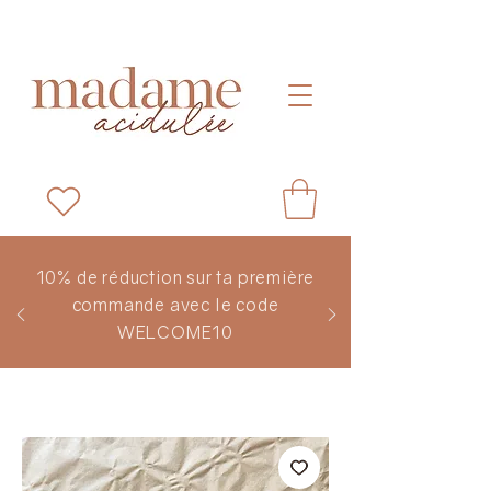
10% de réduction sur ta première
commande avec le code
WELCOME10