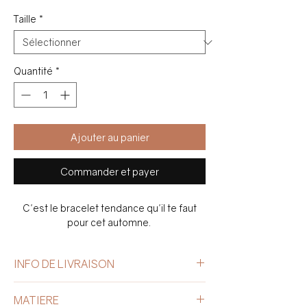
Taille
*
Quantité
*
Ajouter au panier
Commander et payer
C'est le bracelet tendance qu'il te faut
pour cet automne.
INFO DE LIVRAISON
La livraison est offerte à partir de CHF
MATIERE
80.- d’achat.