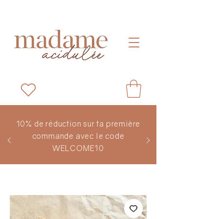
10% de réduction sur ta première
commande avec le code
WELCOME10