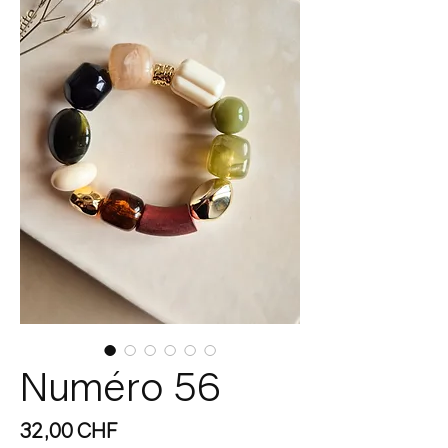
Numéro 56
Prix
32,00 CHF