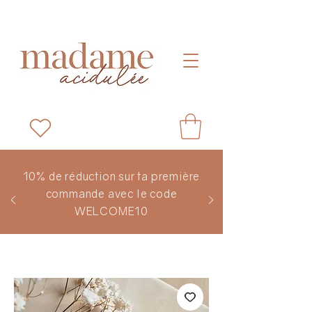
10% de réduction sur ta première
commande avec le code
WELCOME10