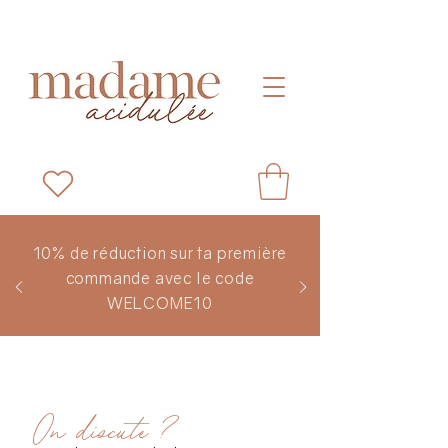
10% de réduction sur ta première
commande avec le code
WELCOME10
On discute ?