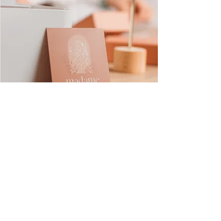
Madame acidulée - Création de bijoux
Justine Gschwind
Jura - Suisse
hello@madameacidulee.ch
Devenir une boutique partenaire
ou une demande personnalisée ?