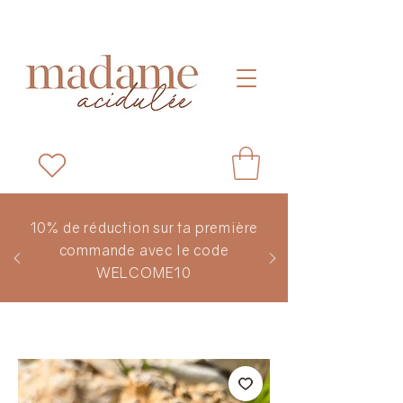
10% de réduction sur ta première
commande avec le code
WELCOME10