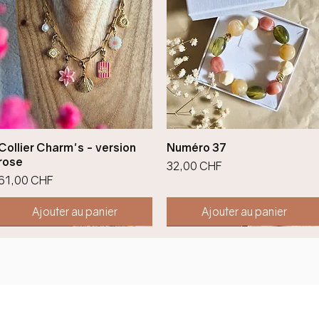
Aperçu rapide
Aperçu rapide
Collier Charm's - version
Numéro 37
rose
Prix
32,00 CHF
Prix
61,00 CHF
Ajouter au panier
Ajouter au panier
Nouveauté !
Nouveauté !
Nouveauté !
Nouveauté !
Nouveauté !
Nouveauté !