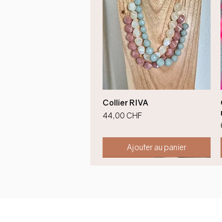
Aperçu rapide
Collier RIVA
Prix
44,00 CHF
Ajouter au panier
Nouveauté !
Nouveauté !
Nouveauté !