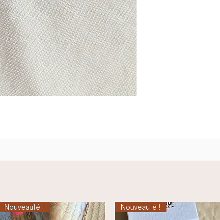
La taille du charm's
Nouveauté !
Nouveauté !