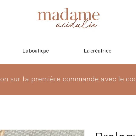
La boutique
La créatrice
ion sur ta première commande avec le