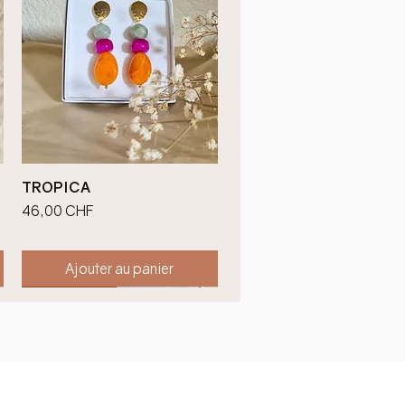
Aperçu rapide
TROPICA
Prix
46,00 CHF
Ajouter au panier
Nouveauté !
Nouveauté !
Nouveauté !