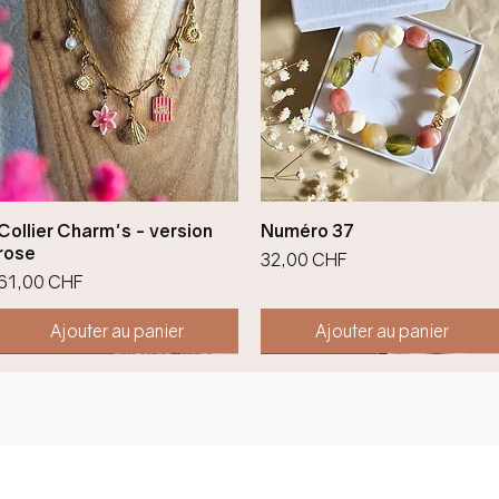
Aperçu rapide
Aperçu rapide
Collier Charm's - version
Numéro 37
rose
Prix
32,00 CHF
Prix
61,00 CHF
Ajouter au panier
Ajouter au panier
Nouveauté !
Nouveauté !
Nouveauté !
Nouveauté !
Nouveauté !
Nouveauté !