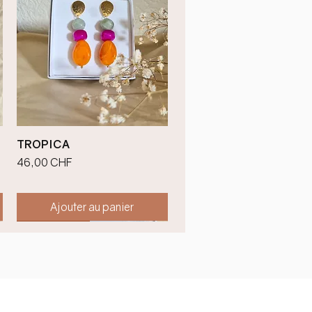
Aperçu rapide
TROPICA
Prix
46,00 CHF
Ajouter au panier
Nouveauté !
Nouveauté !
Nouveauté !