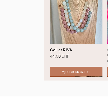
Aperçu rapide
Collier RIVA
Prix
44,00 CHF
Ajouter au panier
Nouveauté !
Nouveauté !
Nouveauté !