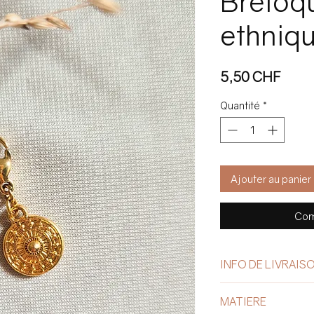
Breloq
ethniq
Prix
5,50 CHF
Quantité
*
Ajouter au panier
Com
INFO DE LIVRAIS
La livraison est offe
MATIERE
Estimation du délai 