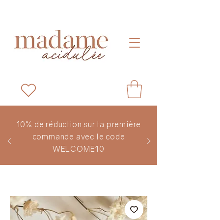
10% de réduction sur ta première
commande avec le code
WELCOME10