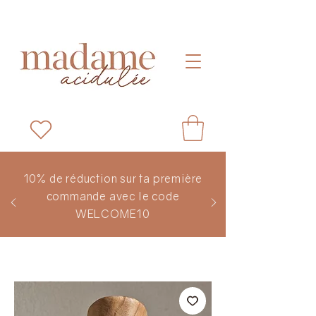
10% de réduction sur ta première
commande avec le code
WELCOME10