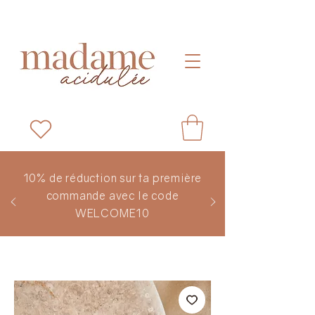
10% de réduction sur ta première
commande avec le code
WELCOME10