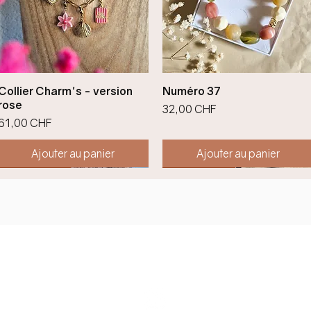
Aperçu rapide
Aperçu rapide
Collier Charm's - version
Numéro 37
rose
Prix
32,00 CHF
Prix
61,00 CHF
Ajouter au panier
Ajouter au panier
Nouveauté !
Nouveauté !
Nouveauté !
Nouveauté !
Nouveauté !
Nouveauté !
Contact